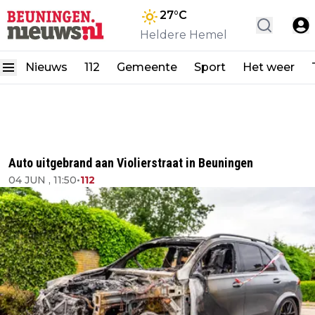
27
°C
Heldere Hemel
Nieuws
112
Gemeente
Sport
Het weer
Auto uitgebrand aan Violierstraat in Beuningen
04 JUN , 11:50
•
112