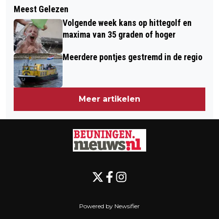
LANDMETERS HOUDEN KAART VAN
Meest Gelezen
EERSTE VOLLEDIG ELEKTRISCHE
BEUNINGEN ACTUEEL
Volgende week kans op hittegolf en
INZAMELWAGEN VAN DAR
maxima van 35 graden of hoger
Meerdere pontjes gestremd in de regio
Meer artikelen
Powered by Newsifier