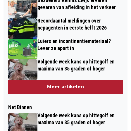
Bezoekers Kermis Ewijk ervaren
gevaren van afleiding in het verkeer
Recordaantal meldingen over
nepagenten in eerste helft 2026
Luiers en incontinentiemateriaal?
Lever ze apart in
Volgende week kans op hittegolf en
maxima van 35 graden of hoger
Meer artikelen
Net Binnen
Volgende week kans op hittegolf en
maxima van 35 graden of hoger