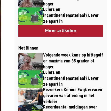
hoger
Luiers en
incontinentiemateriaal? Lever
ze apart in
Meer artikelen
Net Binnen
Volgende week kans op hittegolf
en maxima van 35 graden of
hoger
Luiers en
incontinentiemateriaal? Lever
ze apart in
Bezoekers Kermis Ewijk ervaren
gevaren van afleiding in het
verkeer
Recordaantal meldingen over