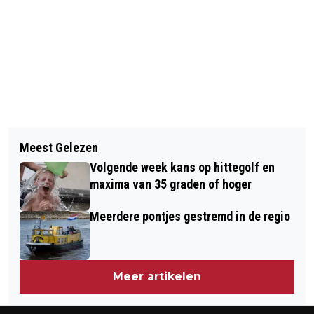
Vorig artikel
Volgend artikel
SPORTRAAD BEUNINGEN ZOEKT
Meest Gelezen
BESPAAR WATER BIJ DROOGTE
NIEUWE BESTUURSLEDEN
Volgende week kans op hittegolf en
maxima van 35 graden of hoger
Meerdere pontjes gestremd in de regio
Meer artikelen