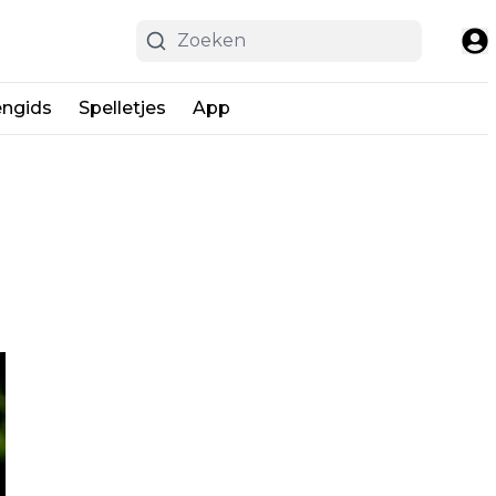
engids
Spelletjes
App