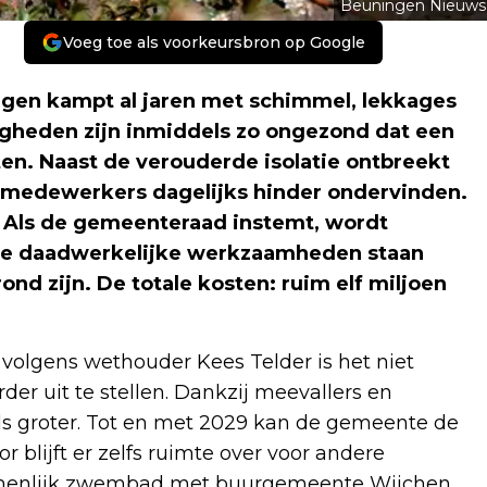
Beuningen Nieuws
Voeg toe als voorkeursbron op Google
en kampt al jaren met schimmel, lekkages
igheden zijn inmiddels zo ongezond dat een
en. Naast de verouderde isolatie ontbreekt
medewerkers dagelijks hinder ondervinden.
. Als de gemeenteraad instemt, wordt
 De daadwerkelijke werkzaamheden staan
d zijn. De totale kosten: ruim elf miljoen
 volgens wethouder Kees Telder is het niet
r uit te stellen. Dankzij meevallers en
els groter. Tot en met 2029 kan de gemeente de
 blijft er zelfs ruimte over voor andere
amenlijk zwembad met buurgemeente Wijchen.