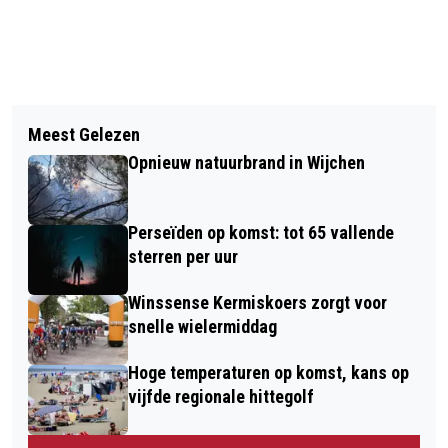
Vorig artikel
Volgend artikel
VANAF DONDERDAGMIDDAG KANS OP
Meest Gelezen
RIJKSWATERSTAAT: LET EXTRA GOED
STORM, ZEER ZWARE WINDSTOTEN
Opnieuw natuurbrand in Wijchen
OP TIJDENS STORM BENJAMIN
EN REGEN
Perseïden op komst: tot 65 vallende
sterren per uur
Winssense Kermiskoers zorgt voor
snelle wielermiddag
Hoge temperaturen op komst, kans op
vijfde regionale hittegolf