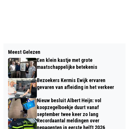
Vorig artikel
Volgend artikel
WOENSDAG CODE ORANJE IN
Meest Gelezen
DOOR WINTERS WEER HAALT DAR TOT
VRIJWEL HEEL NEDERLAND
Een klein kastje met grote
EN MET ZATERDAG 10 JANUARI GEEN
maatschappelijke betekenis
AFVAL OP
Bezoekers Kermis Ewijk ervaren
gevaren van afleiding in het verkeer
Nieuw besluit Albert Heijn: vol
koopzegelboekje duurt vanaf
september twee keer zo lang
Recordaantal meldingen over
nepagenten in eerste helft 2026