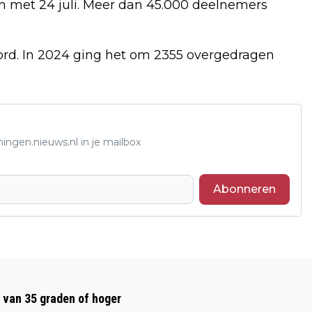
 en met 24 juli. Meer dan 45.000 deelnemers
cord. In 2024 ging het om 2355 overgedragen
ingen.nieuws.nl in je mailbox
Abonneren
Volgend artikel
VOORJAARSEXCURSIE BEKLIM DE
 van 35 graden of hoger
WEURTSE HEUVEL