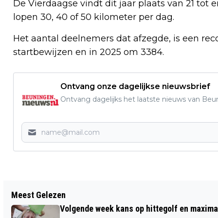
De Vierdaagse vindt dit jaar plaats van 21 tot
lopen 30, 40 of 50 kilometer per dag.
Het aantal deelnemers dat afzegde, is een re
startbewijzen en in 2025 om 3384.
Ontvang onze dagelijkse nieuwsbrief
Ontvang dagelijks het laatste nieuws van Beun
Vorig artikel
Meest Gelezen
BEUNINGEN PROEFT ZET CENTRUM IN
Volgende week kans op hittegolf en maxima
HET TEKEN VAN SMAAK EN BELEVING