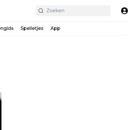
engids
Spelletjes
App