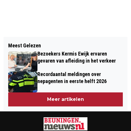
Vorig artikel
Volgend artikel
VIERDAAGSELOPERS ONDERWEG
Meest Gelezen
VOOR HET EERST IN TWINTIG JAAR
NAAR FEESTELIJKE INTOCHT VIA
Bezoekers Kermis Ewijk ervaren
MEER AUTO’S GESTOLEN
GLADIOLA
gevaren van afleiding in het verkeer
Recordaantal meldingen over
nepagenten in eerste helft 2026
Meer artikelen