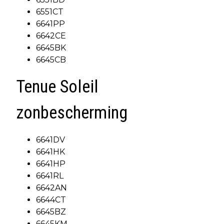
6551CT
6641PP
6642CE
6645BK
6645CB
Tenue Soleil
zonbescherming
6641DV
6641HK
6641HP
6641RL
6642AN
6644CT
6645BZ
6645KM