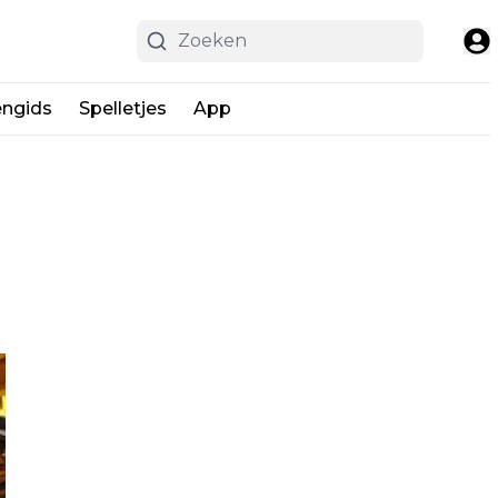
engids
Spelletjes
App