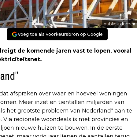
publiek domein
Voeg toe als voorkeursbron op Google
igt de komende jaren vast te lopen, vooral
ktriciteitsnet.
land"
 dat afspraken over waar en hoeveel woningen
men. Meer inzet en tientallen miljarden van
als het grootste probleem van Nederland" aan te
). Via regionale woondeals is met provincies en
joen nieuwe huizen te bouwen. In de eerste
ezet, maar vorig jaar liepen de aantallen terug