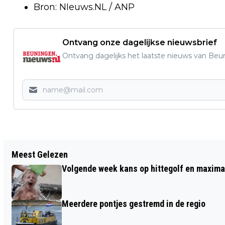
Bron: NIeuws.NL / ANP
Ontvang onze dagelijkse nieuwsbrief
Ontvang dagelijks het laatste nieuws van Beun
Vorig artikel
Meest Gelezen
STEENBREEK BEUNINGEN DEELT 80
Volgende week kans op hittegolf en maxima
BOMEN UIT
Meerdere pontjes gestremd in de regio