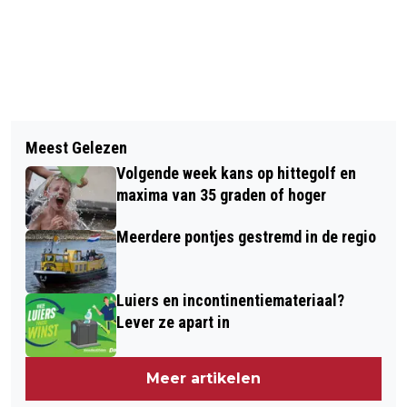
Vorig artikel
Volgend artikel
SENIOREN EN VEILIGHEID: VOORKOM
Meest Gelezen
LOVELI VERKRIJGBAAR BIJ
OPLICHTING, BESCHERM UW WONING
Volgende week kans op hittegolf en
YOURBEAUTYCARE IN EWIJK
EN GA VEILIG OM MET GELD
maxima van 35 graden of hoger
Meerdere pontjes gestremd in de regio
Luiers en incontinentiemateriaal?
Lever ze apart in
Meer artikelen