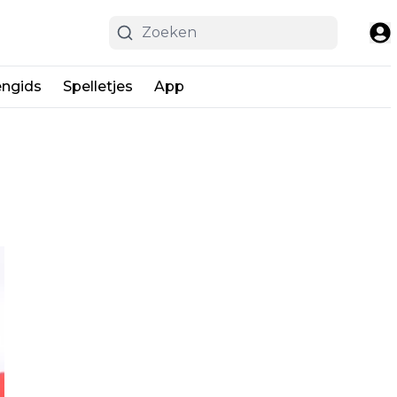
engids
Spelletjes
App