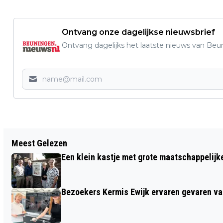
Ontvang onze dagelijkse nieuwsbrief
Ontvang dagelijks het laatste nieuws van Beun
Vorig artikel
Meest Gelezen
GEMEENTERADEN STUREN BRANDBRIEF
Een klein kastje met grote maatschappelijk
OVER FILELEED A50 BANKHOEF
Bezoekers Kermis Ewijk ervaren gevaren van