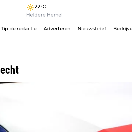
22
°C
Heldere Hemel
Tip de redactie
Adverteren
Nieuwsbrief
Bedrijv
recht