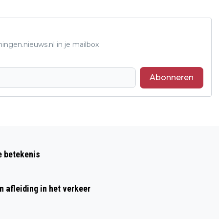
ingen.nieuws.nl in je mailbox
Abonneren
Volgend artikel
ASBESTDAKEN SNELLER ERAF
e betekenis
 afleiding in het verkeer