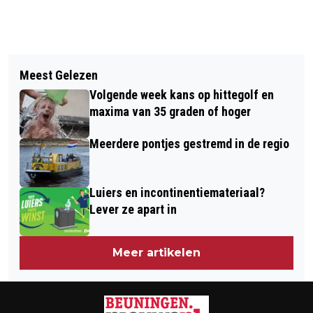
Vorig artikel
Volgend artikel
CARNAVALSSEIZOEN TRAPT AF:
Meest Gelezen
DORSTVLEGELS STARTEN
‘EWIJK GAAT LOS’ MET MUZIEK,
Volgende week kans op hittegolf en
CARNAVALSSEIZOEN MET UNIEKE
PLEZIER EN NIEUWE
maxima van 35 graden of hoger
AUTOPUZZELRIT IN WINSSEN
PRINSENKANDIDATEN
Meerdere pontjes gestremd in de regio
Luiers en incontinentiemateriaal?
Lever ze apart in
Meer artikelen