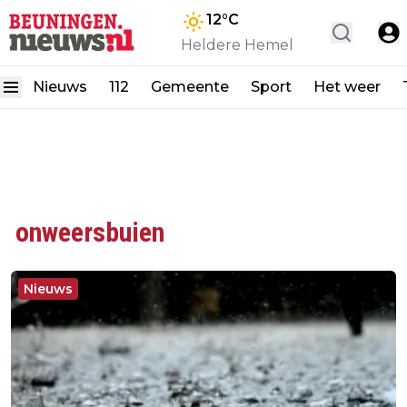
12
°C
Heldere Hemel
Nieuws
112
Gemeente
Sport
Het weer
onweersbuien
Nieuws