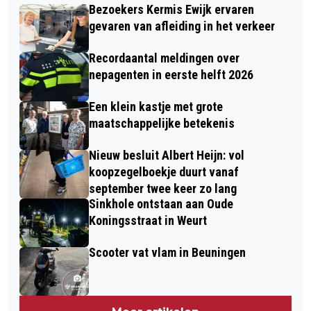
Bezoekers Kermis Ewijk ervaren
gevaren van afleiding in het verkeer
Recordaantal meldingen over
nepagenten in eerste helft 2026
Een klein kastje met grote
maatschappelijke betekenis
Nieuw besluit Albert Heijn: vol
koopzegelboekje duurt vanaf
september twee keer zo lang
Sinkhole ontstaan aan Oude
Koningsstraat in Weurt
Scooter vat vlam in Beuningen