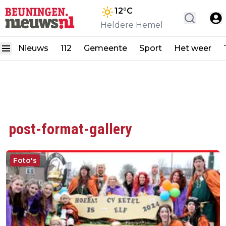
12
°C
Heldere Hemel
Nieuws
112
Gemeente
Sport
Het weer
post-format-gallery
Foto's