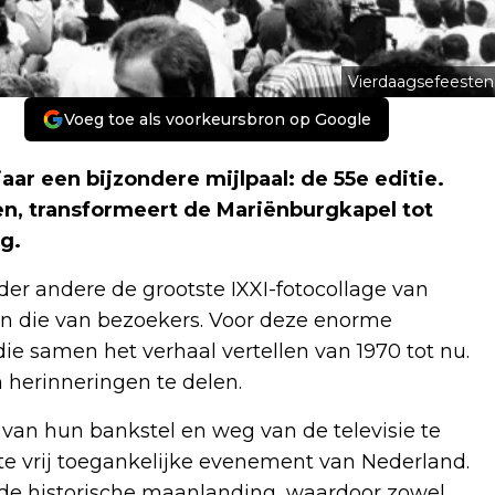
Vierdaagsefeesten
Voeg toe als voorkeursbron op Google
aar een bijzondere mijlpaal: de 55e editie.
en, transformeert de Mariënburgkapel tot
g.
nder andere de grootste IXXI-fotocollage van
 én die van bezoekers. Voor deze enorme
ie samen het verhaal vertellen van 1970 tot nu.
 herinneringen te delen.
van hun bankstel en weg van de televisie te
tste vrij toegankelijke evenement van Nederland.
de historische maanlanding, waardoor zowel