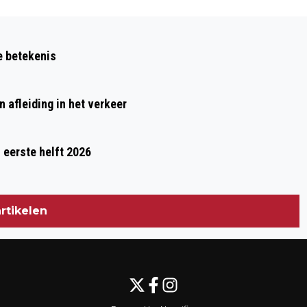
Volgend artikel
NIEUWE BUSROUTES EN VAKER
e betekenis
VERVOER VOOR BEUNINGEN
 afleiding in het verkeer
 eerste helft 2026
rtikelen