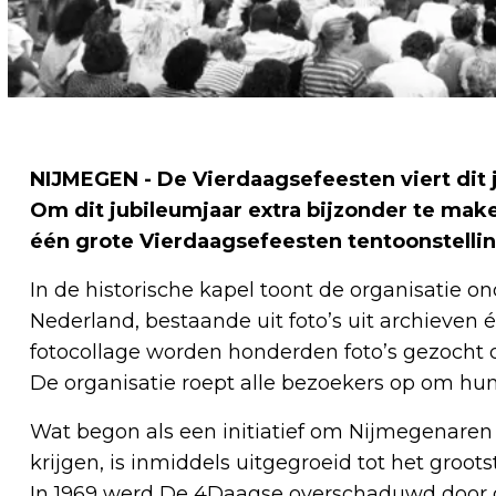
NIJMEGEN - De Vierdaagsefeesten viert dit j
Om dit jubileumjaar extra bijzonder te mak
één grote Vierdaagsefeesten tentoonstellin
In de historische kapel toont de organisatie o
Nederland, bestaande uit foto’s uit archieven
fotocollage worden honderden foto’s gezocht d
De organisatie roept alle bezoekers op om hun
Wat begon als een initiatief om Nijmegenaren 
krijgen, is inmiddels uitgegroeid tot het groo
In 1969 werd De 4Daagse overschaduwd door 