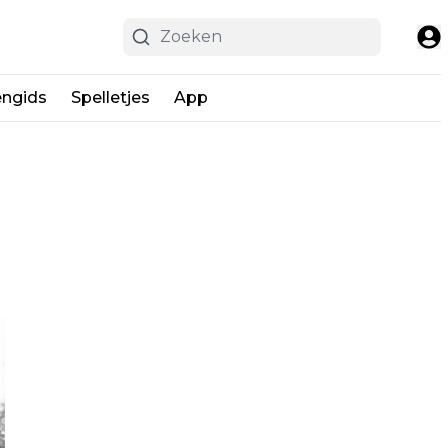
engids
Spelletjes
App