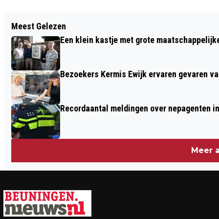
Vorig artikel
Meest Gelezen
INGEZONDEN | STIJGENDE
Een klein kastje met grote maatschappelijk
HUIDKANKERINCIDENTIE RICHTING DE
ZOMER VERGROOT BELANG VAN SNELLE
Bezoekers Kermis Ewijk ervaren gevaren van
DERMATOLOGISCHE ZORG IN
BEUNINGEN
Recordaantal meldingen over nepagenten in
Meer a