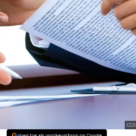
CC0
Voeg toe als voorkeursbron op Google