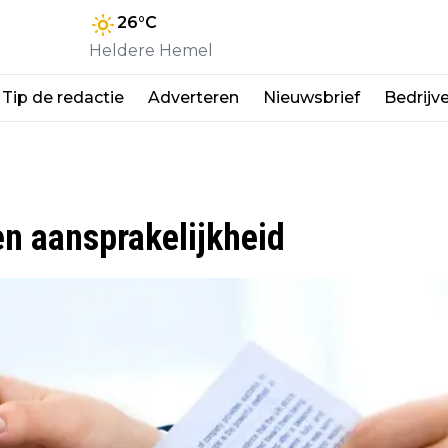
26
°C
Heldere Hemel
Tip de redactie
Adverteren
Nieuwsbrief
Bedrijv
en aansprakelijkheid