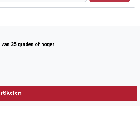
Volgend artikel
OPEN PODIUM BEUNINGEN: DÉ KANS OM
 van 35 graden of hoger
DOOR TE BREKEN
rtikelen