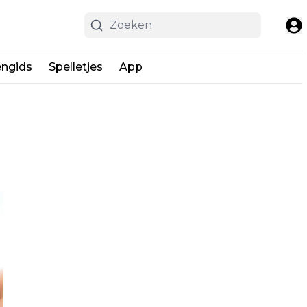
engids
Spelletjes
App