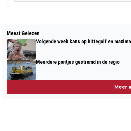
Vorig artikel
Meest Gelezen
KONINGINNEDAG WINSSEN 2005
Volgende week kans op hittegolf en maxima
Meerdere pontjes gestremd in de regio
Meer a