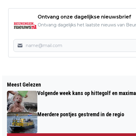
Ontvang onze dagelijkse nieuwsbrief
Ontvang dagelijks het laatste nieuws van Beun
Vorig artikel
Meest Gelezen
ARN OMGEVINGSFONDS 2025: 21
Volgende week kans op hittegolf en maxima
PROJECTEN GESTEUND IN WEURT,
BEUNINGEN, EWIJK EN WINSSEN
Meerdere pontjes gestremd in de regio