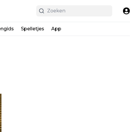
engids
Spelletjes
App