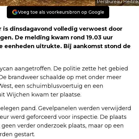
Persbureau Heitink
Voeg toe als voorkeursbron op Google
 is dinsdagavond volledig verwoest door
ngen. De melding kwam rond 19.03 uur
 eenheden uitrukte. Bij aankomst stond de
ycan aangetroffen. De politie zette het gebied
t. De brandweer schaalde op met onder meer
West, een schuimblusvoertuig en een
it Wijchen kwam ter plaatse.
gelegen pand. Gevelpanelen werden verwijderd
ur werd geforceerd voor inspectie. De plaats
t geen verder onderzoek plaats, maar op een
den gestart.