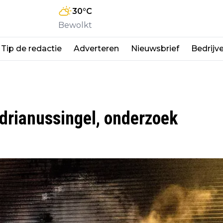
30
°C
Bewolkt
Tip de redactie
Adverteren
Nieuwsbrief
Bedrijv
drianussingel, onderzoek