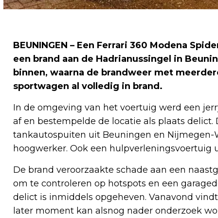
BEUNINGEN – Een Ferrari 360 Modena Spider
een brand aan de Hadrianussingel in Beuni
binnen, waarna de brandweer met meerdere
sportwagen al volledig in brand.
In de omgeving van het voertuig werd een jerr
af en bestempelde de locatie als plaats delic
tankautospuiten uit Beuningen en Nijmegen-
hoogwerker. Ook een hulpverleningsvoertuig u
De brand veroorzaakte schade aan een naast
om te controleren op hotspots en een garagede
delict is inmiddels opgeheven. Vanavond vind
later moment kan alsnog nader onderzoek wor