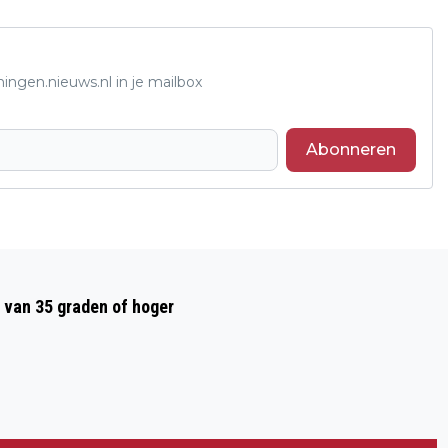
ingen.nieuws.nl in je mailbox
Abonneren
Volgend artikel
MILITAIRE FENNEK TREKT BEKIJKS BIJ
 van 35 graden of hoger
MCDONALD’S IN BEUNINGEN NA
TECHNISCH MANKEMENT