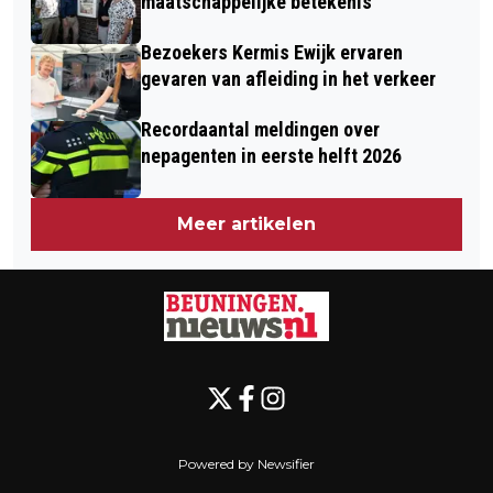
KEUKEN
maatschappelijke betekenis
Bezoekers Kermis Ewijk ervaren
gevaren van afleiding in het verkeer
Recordaantal meldingen over
nepagenten in eerste helft 2026
Meer artikelen
Powered by Newsifier