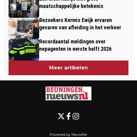
SCHUURBRAND AAN DE ZUIL IN
maatschappelijke betekenis
BEUNINGEN
Bezoekers Kermis Ewijk ervaren
gevaren van afleiding in het verkeer
Recordaantal meldingen over
nepagenten in eerste helft 2026
Meer artikelen
Powered by Newsifier