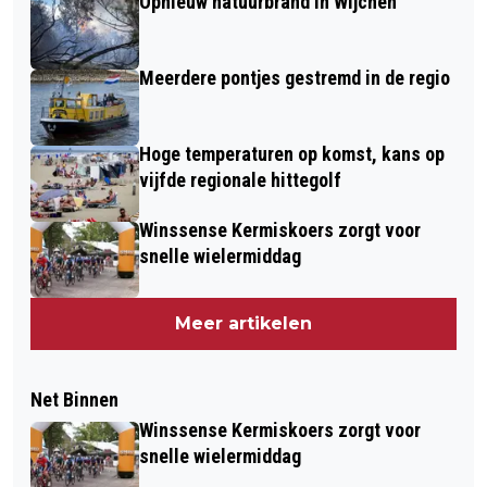
Opnieuw natuurbrand in Wijchen
Meerdere pontjes gestremd in de regio
Hoge temperaturen op komst, kans op
vijfde regionale hittegolf
Winssense Kermiskoers zorgt voor
snelle wielermiddag
Meer artikelen
Net Binnen
Winssense Kermiskoers zorgt voor
snelle wielermiddag