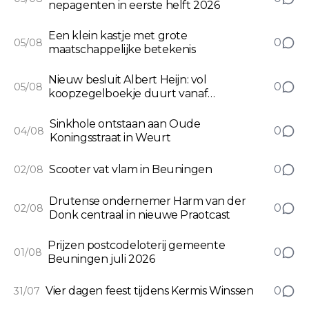
nepagenten in eerste helft 2026
Een klein kastje met grote
0
05/08
maatschappelijke betekenis
Nieuw besluit Albert Heijn: vol
0
05/08
koopzegelboekje duurt vanaf
september twee keer zo lang
Sinkhole ontstaan aan Oude
0
04/08
Koningsstraat in Weurt
Scooter vat vlam in Beuningen
0
02/08
Drutense ondernemer Harm van der
0
02/08
Donk centraal in nieuwe Praotcast
Prijzen postcodeloterij gemeente
0
01/08
Beuningen juli 2026
Vier dagen feest tijdens Kermis Winssen
0
31/07