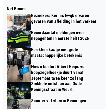
Net Binnen
Bezoekers Kermis Ewijk ervaren
gevaren van afleiding in het verkeer
Recordaantal meldingen over
nepagenten in eerste helft 2026
Een klein kastje met grote
maatschappelijke betekenis
Nieuw besluit Albert Heijn: vol
koopzegelboekje duurt vanaf
september twee keer zo lang
Sinkhole ontstaan aan Oude
Koningsstraat in Weurt
Scooter vat vlam in Beuningen