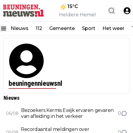
15
°C
Heldere Hemel
Nieuws
112
Gemeente
Sport
Het weer
beuningennieuwsnl
Nieuws
Bezoekers Kermis Ewijk ervaren gevaren
0
06/08
van afleiding in het verkeer
Recordaantal meldingen over
0
05/08