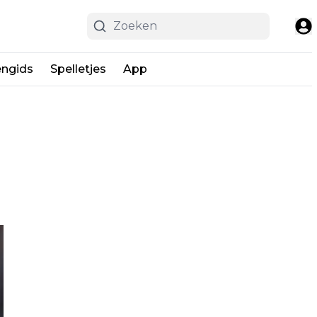
engids
Spelletjes
App