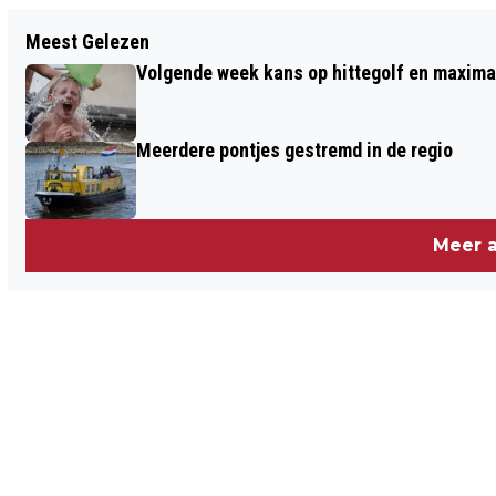
Vorig artikel
Meest Gelezen
OP AVONTUUR MET DE BIEB TIJDENS DE
Volgende week kans op hittegolf en maxima
KINDERBOEKENWEEK
Meerdere pontjes gestremd in de regio
Meer a