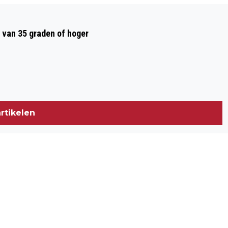
Volgend artikel
JAAG OOK MEE OP ZWERFAFVAL OP
 van 35 graden of hoger
WORLD CLEANUP DAY
rtikelen