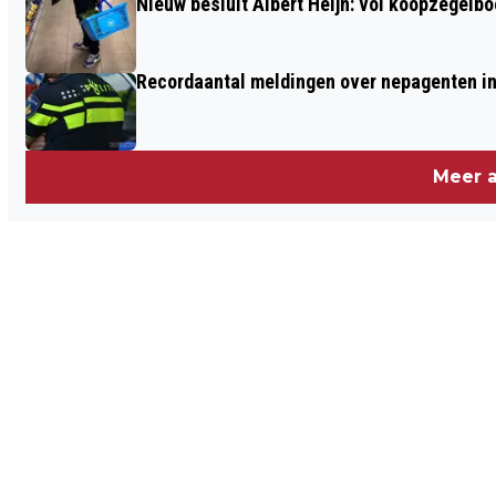
Nieuw besluit Albert Heijn: vol koopzegelb
Recordaantal meldingen over nepagenten in
Meer a