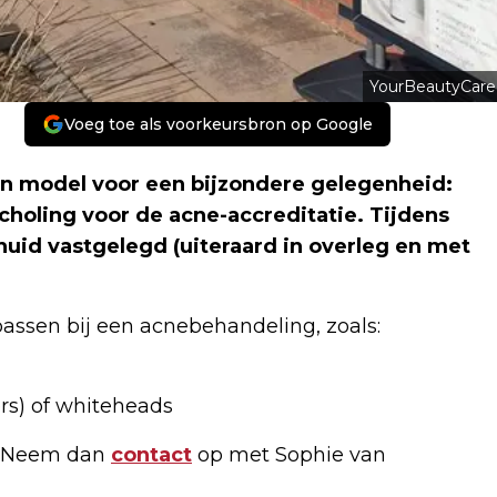
YourBeautyCare
Voeg toe als voorkeursbron op Google
en model voor een bijzondere gelegenheid:
holing voor de acne-accreditatie. Tijdens
uid vastgelegd (uiteraard in overleg en met
ssen bij een acnebehandeling, zoals:
s) of whiteheads
el? Neem dan
contact
op met Sophie van