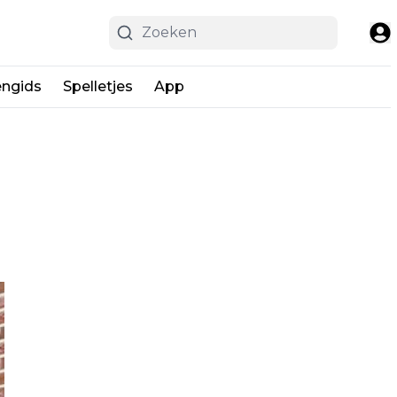
engids
Spelletjes
App