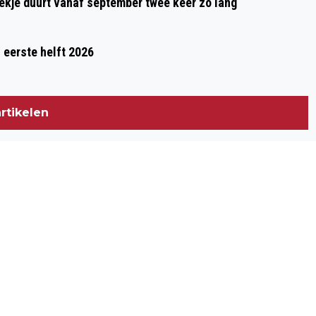
oekje duurt vanaf september twee keer zo lang
 eerste helft 2026
rtikelen