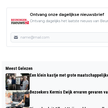
Ontvang onze dagelijkse nieuwsbrief
Ontvang dagelijks het laatste nieuws van Beun
Vorig artikel
Meest Gelezen
PERSOON ONDER BRUG BIJ EWIJK DOOR
Een klein kastje met grote maatschappelijk
ARRESTATIETEAM GEHAALD, LANGE
FILE OP A50
Bezoekers Kermis Ewijk ervaren gevaren van