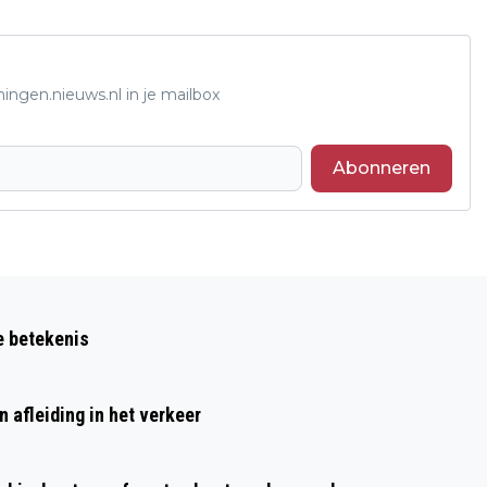
ingen.nieuws.nl in je mailbox
Abonneren
Volgend artikel
SAMEN ZINGEN VOOR DE VRIJHEID IN
e betekenis
WEURT
 afleiding in het verkeer