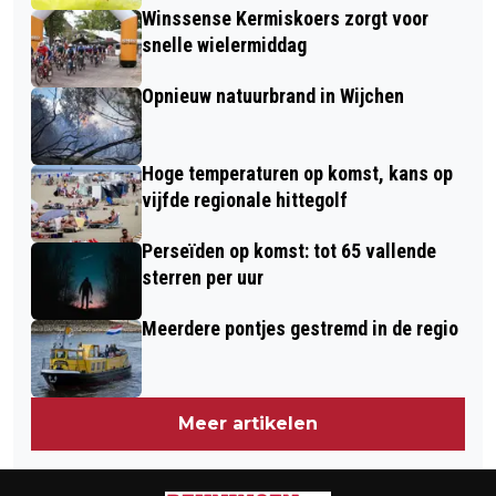
Winssense Kermiskoers zorgt voor
snelle wielermiddag
Opnieuw natuurbrand in Wijchen
Hoge temperaturen op komst, kans op
vijfde regionale hittegolf
Perseïden op komst: tot 65 vallende
sterren per uur
Meerdere pontjes gestremd in de regio
Meer artikelen