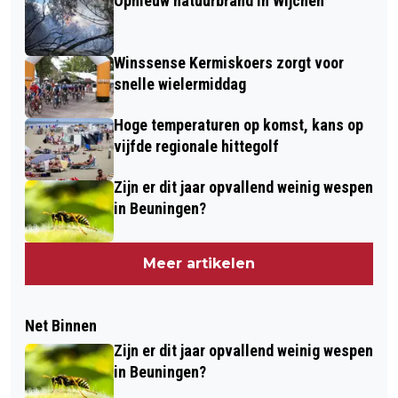
Opnieuw natuurbrand in Wijchen
Winssense Kermiskoers zorgt voor
snelle wielermiddag
Hoge temperaturen op komst, kans op
vijfde regionale hittegolf
Zijn er dit jaar opvallend weinig wespen
in Beuningen?
Meer artikelen
Net Binnen
Zijn er dit jaar opvallend weinig wespen
in Beuningen?