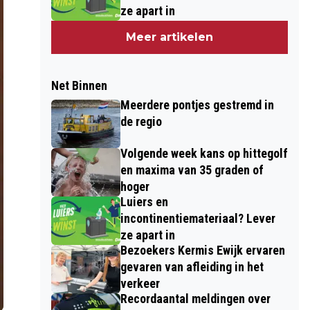
ze apart in
Meer artikelen
Net Binnen
Meerdere pontjes gestremd in
de regio
Volgende week kans op hittegolf
en maxima van 35 graden of
hoger
Luiers en
incontinentiemateriaal? Lever
ze apart in
Bezoekers Kermis Ewijk ervaren
gevaren van afleiding in het
verkeer
Recordaantal meldingen over