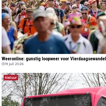
Weeronline: gunstig loopweer voor Vierdaagsewande
19 juli 2026
Natuur