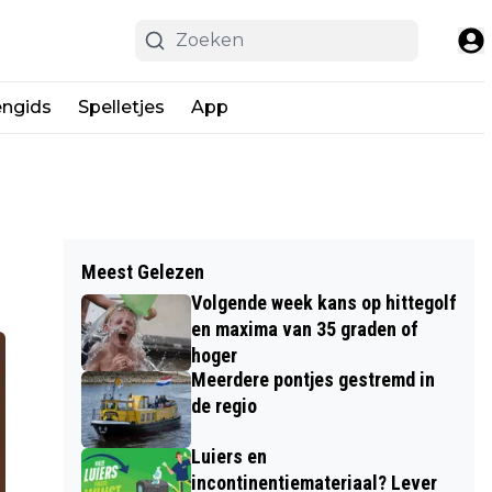
engids
Spelletjes
App
Meest Gelezen
Volgende week kans op hittegolf
en maxima van 35 graden of
hoger
Meerdere pontjes gestremd in
de regio
Luiers en
incontinentiemateriaal? Lever