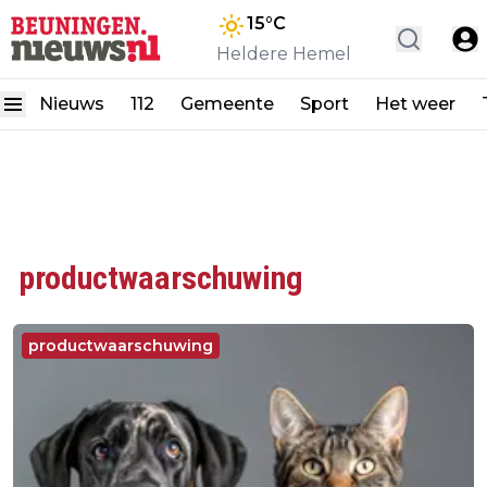
15
°C
Heldere Hemel
Nieuws
112
Gemeente
Sport
Het weer
productwaarschuwing
productwaarschuwing