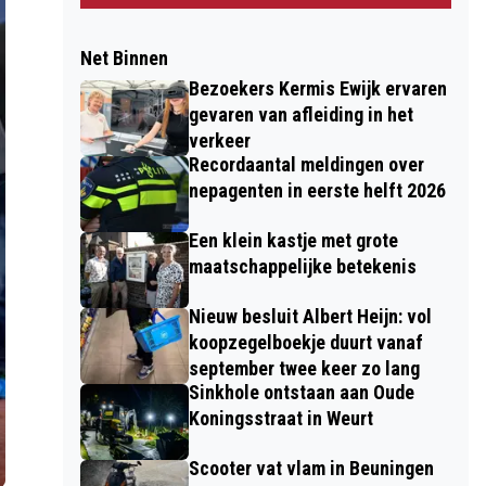
Net Binnen
Bezoekers Kermis Ewijk ervaren
gevaren van afleiding in het
verkeer
Recordaantal meldingen over
nepagenten in eerste helft 2026
Een klein kastje met grote
maatschappelijke betekenis
Nieuw besluit Albert Heijn: vol
koopzegelboekje duurt vanaf
september twee keer zo lang
Sinkhole ontstaan aan Oude
Koningsstraat in Weurt
Scooter vat vlam in Beuningen