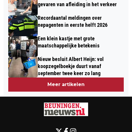
gevaren van afleiding in het verkeer
Recordaantal meldingen over
nepagenten in eerste helft 2026
Een klein kastje met grote
maatschappelijke betekenis
Nieuw besluit Albert Heijn: vol
koopzegelboekje duurt vanaf
september twee keer zo lang
Meer artikelen