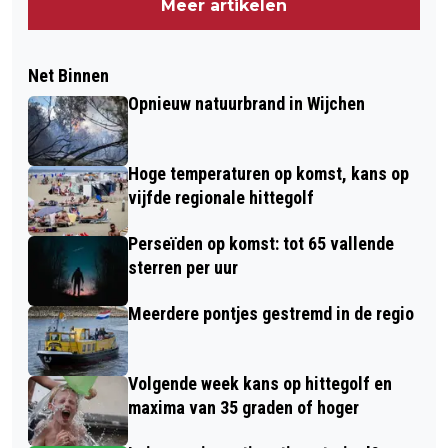
Meer artikelen
Net Binnen
Opnieuw natuurbrand in Wijchen
Hoge temperaturen op komst, kans op
vijfde regionale hittegolf
Perseïden op komst: tot 65 vallende
sterren per uur
Meerdere pontjes gestremd in de regio
Volgende week kans op hittegolf en
maxima van 35 graden of hoger